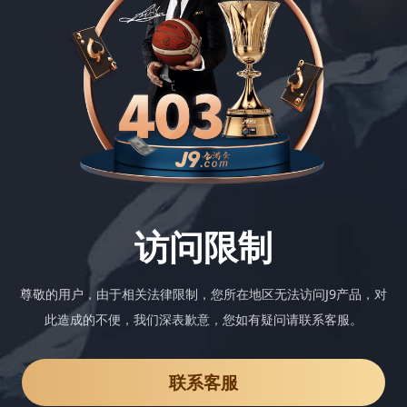
访问限制
尊敬的用户，由于相关法律限制，您所在地区无法访问J9产品，对
此造成的不便，我们深表歉意，您如有疑问请联系客服。
联系客服